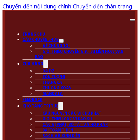
Chuyển đến nội dung chính
Chuyển đến chân trang
Trang chủ
Câu chuyện LHVB
Về chúng tôi
Giới thiệu chuyên gia tại Liên Hoa Vạn
Bảo
Cửa hàng
Đá Dzi
Tôn tượng
Thangka
Chuông Xoay
Mandala
Feedback
Kho tàng Trí Tuệ
Cầu Nguyện các vị Chư Phật
Giới thiệu các vị Đạo Sư
Các vị Phật, Bồ Tát và Hộ Pháp
Đại Toàn Thiện
Sách và kinh điển