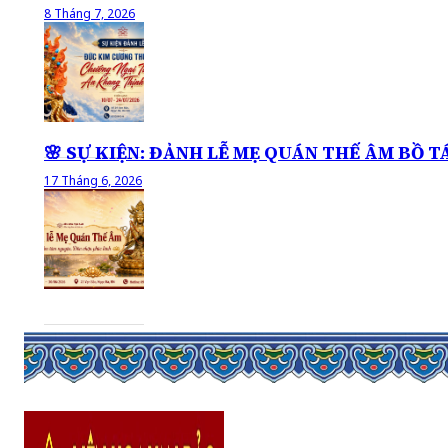
8 Tháng 7, 2026
🌸 SỰ KIỆN: ĐẢNH LỄ MẸ QUÁN THẾ ÂM BỒ T
17 Tháng 6, 2026