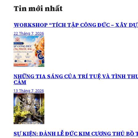
Tin mới nhất
WORKSHOP “TÍCH TẬP CÔNG ĐỨC – XÂY DỰ
22 Tháng 7, 2026
NHỮNG TIA SÁNG CỦA TRÍ TUỆ VÀ TÌNH T
CẢM
13 Tháng 7, 2026
SỰ KIỆN: ĐẢNH LỄ ĐỨC KIM CƯƠNG THỦ BỒ 