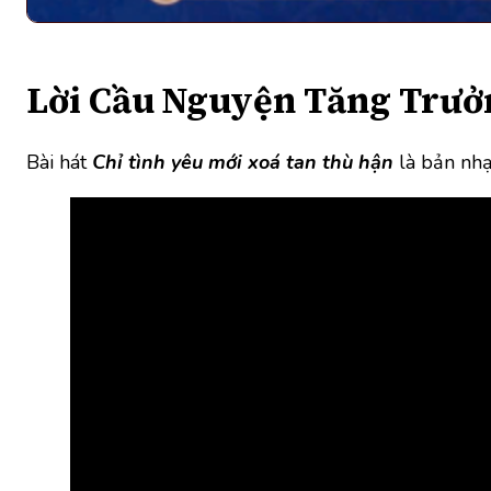
Lời Cầu Nguyện Tăng Trưở
Bài hát
Chỉ tình yêu mới xoá tan thù hận
là bản nh