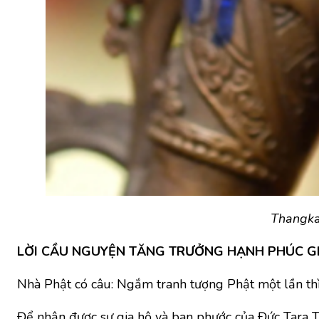
Thangka 
LỜI CẦU NGUYỆN TĂNG TRƯỞNG HẠNH PHÚC GI
Nhà Phật có câu: Ngắm tranh tượng Phật một lần th
Để nhận được sự gia hộ và ban phước của Đức Tara T