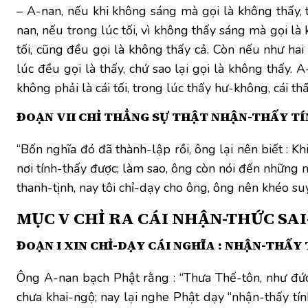
– A-nan, nếu khi không sáng mà gọi là không thấy, th
nan, nếu trong lúc tối, vì không thấy sáng mà gọi là k
tối, cũng đều gọi là không thấy cả. Còn nếu như hai 
lúc đều gọi là thấy, chứ sao lại gọi là không thấy. A
không phải là cái tối, trong lúc thấy hư-không, cái t
ĐOẠN VII CHỈ THẲNG SỰ THẬT NHẬN-THẤY T
“Bốn nghĩa đó đã thành-lập rồi, ông lại nên biết : Kh
nơi tính-thấy được; làm sao, ông còn nói đến những
thanh-tịnh, nay tôi chỉ-dạy cho ông, ông nên khéo 
MỤC V
CHỈ RA CÁI NHẬN-THỨC SA
ĐOẠN I XIN CHỈ-DẠY CÁI NGHĨA : NHẬN-THẤY
Ông A-nan bạch Phật rằng : “Thưa Thế-tôn, như đức
chưa khai-ngộ; nay lại nghe Phật dạy “nhận-thấy tính