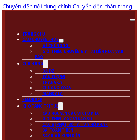
Chuyển đến nội dung chính
Chuyển đến chân trang
Trang chủ
Câu chuyện LHVB
Về chúng tôi
Giới thiệu chuyên gia tại Liên Hoa Vạn
Bảo
Cửa hàng
Đá Dzi
Tôn tượng
Thangka
Chuông Xoay
Mandala
Feedback
Kho tàng Trí Tuệ
Cầu Nguyện các vị Chư Phật
Giới thiệu các vị Đạo Sư
Các vị Phật, Bồ Tát và Hộ Pháp
Đại Toàn Thiện
Sách và kinh điển