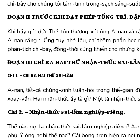
chỉ-bày cho chúng tôi tâm-tính trong-sạch sáng-suốt”
ĐOẠN II TRƯỚC KHI DẠY PHÉP TỔNG-TRÌ, DẶ
Khi bấy giờ. đức Thế-tôn thương-xót ông A-nan và 
A-nan rằng : “Ông tuy nhớ lâu, chỉ thêm phần học 
phân-tích chỉ-bày, đồng-thời cũng khiến cho những 
ĐOẠN III CHỈ RA HAI THỨ NHẬN-THỨC SAI-LẦ
Chi 1. – Chỉ ra hai thứ sai-lầm
A-nan, tất-cả chúng-sinh luân-hồi trong thế-gian đ
xoay-vần. Hai nhận-thức ấy là gì? Một là nhận-thức 
Chi 2. – Nhận-thức sai-lầm nghiệp-riêng.
Thế nào gọi là nhận-thức sai-lầm nghiệp-riêng? A-n
phủ. Ý ông nghĩ thế nào? Cái bóng tròn hiện ra nơi n