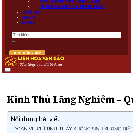
Tâm chú Om Mani PadMe Hum
Những bài viết của Trong Suốt
Khoá học
Sự kiện
Liên hệ
Tìm
kiếm
XIN THÔNG ĐIỆP
Kinh Thủ Lăng Nghiêm – Q
Nội dung bài viết
ÐOẠN VIII CHỈ TÍNH-THẤY KHÔNG SINH KHÔNG DIỆ