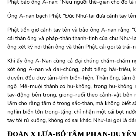
Phật bảo ông A-nan: “Nếu người thế-gian cho đó là ng
Ông A-nan bạch Phật: “Ðức Như-lai đưa cánh tay lên, 
Phật liền giơ cánh tay lên và bảo ông A-nan rằng: “C
cái thân ông và pháp-thân thanh-tịnh của chư Như-lai,
ông xét kỹ nơi thân ông và thân Phật, cái gọi là trái
Khi ấy ông A-Nan cùng cả đại chúng chăm-chăm ngó 
xót ông A-nan và đại-chúng, phát tiếng hải-triều, 
duyên, đều duy tâm-tính biến-hiện. Thân ông, tâm ô
ngộ. Mê-muội thành có hư-không, trong hư-không m
lay-động bên trong, giong-ruổi theo cảnh-vật bên 
lầm cho rằng tâm ở trong sắc-thân, mà không biết sắ
nghìn biển lớn trong-lặng, chỉ nhận một cái bọt nướ
tay tôi rủ xuống, không có sai khác. Như-lai gọi là đ
ĐOẠN X
LỰA-BỎ TÂM PHAN-DUYÊN 