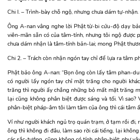
Chi I. – Trình-bày chỗ ngộ, nhưng chưa dám tự-nhận.
Ông A-nan vâng nghe lời Phật từ-bi cứu-độ dạy bảo
viên-mãn sẵn có của tâm-tính, nhưng tôi ngộ được
chưa dám nhận là tâm-tính bản-lai; mong Phật thương
Chi 2. – Trách còn nhận ngón tay chỉ để lựa ra tâm p
Phật bảo ông A-nan: “Bọn ông còn lấy tâm phan-duy
có người lấy ngón tay chỉ mặt trăng cho người khá
trăng thì người ấy chẳng những bỏ mất mặt trăng mà
lại cũng không phân biệt được sáng và tối. Vì sao? 
phân-biệt pháp-âm tôi làm tâm của ông thì cái tâm ấy 
Ví như người khách ngủ trọ quán trạm, ở tạm rồi đi, 
ông thì không đi đâu, làm sao rời cái tiếng, lại khôn
các sắc-tướng, cũng không có tính phân-biệt; như vậ