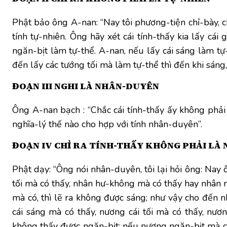
Phật bảo ông A-nan: “Nay tôi phương-tiện chỉ-bày, ch
tính tự-nhiên. Ông hãy xét cái tính-thấy kia lấy cái 
ngăn-bịt làm tự-thể. A-nan, nếu lấy cái sáng làm tự
đến lấy các tướng tối mà làm tự-thể thì đến khi sáng,
ĐOẠN III NGHI LÀ NHÂN-DUYÊN
Ông A-nan bạch : “Chắc cái tính-thấy ấy không phải 
nghĩa-lý thế nào cho hợp với tính nhân-duyên”.
ĐOẠN IV CHỈ RA TÍNH-THẤY KHÔNG PHẢI LÀ
Phật dạy: “Ông nói nhân-duyên, tôi lại hỏi ông: Nay ô
tối mà có thấy, nhân hư-không mà có thấy hay nhân ng
mà có, thì lẽ ra không được sáng; như vậy cho đến nh
cái sáng mà có thấy, nương cái tối mà có thấy, nư
không thấy được ngăn-bịt; nếu nương ngăn-bịt mà có