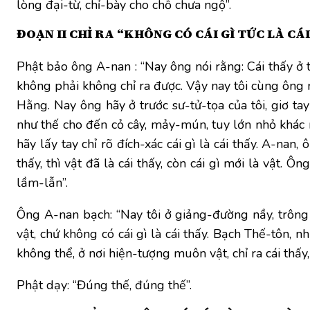
lòng đại-từ, chỉ-bày cho chỗ chưa ngộ”.
ĐOẠN II CHỈ RA “KHÔNG CÓ CÁI GÌ TỨC LÀ CÁ
Phật bảo ông A-nan : “Nay ông nói rằng: Cái thấy ở 
không phải không chỉ ra được. Vậy nay tôi cùng ông n
Hằng. Nay ông hãy ở trước sư-tử-tọa của tôi, giơ tay
như thế cho đến cỏ cây, mảy-mún, tuy lớn nhỏ khác nh
hãy lấy tay chỉ rõ đích-xác cái gì là cái thấy. A-nan,
thấy, thì vật đã là cái thấy, còn cái gì mới là vật. 
lầm-lẫn”.
Ông A-nan bạch: “Nay tôi ở giảng-đường nầy, trông x
vật, chứ không có cái gì là cái thấy. Bạch Thế-tôn,
không thể, ở nơi hiện-tượng muôn vật, chỉ ra cái thấy, r
Phật dạy: “Đúng thế, đúng thế”.