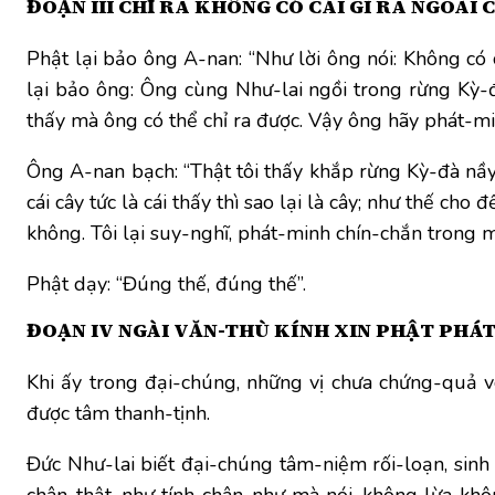
ĐOẠN III CHỈ RA KHÔNG CÓ CÁI GÌ RA NGOÀI 
Phật lại bảo ông A-nan: “Như lời ông nói: Không có cái
lại bảo ông: Ông cùng Như-lai ngồi trong rừng Kỳ-đ
thấy mà ông có thể chỉ ra được. Vậy ông hãy phát-minh
Ông A-nan bạch: “Thật tôi thấy khắp rừng Kỳ-đà nầy, k
cái cây tức là cái thấy thì sao lại là cây; như thế ch
không. Tôi lại suy-nghĩ, phát-minh chín-chắn trong mu
Phật dạy: “Đúng thế, đúng thế”.
ĐOẠN IV NGÀI VĂN-THÙ KÍNH XIN PHẬT PHÁT
Khi ấy trong đại-chúng, những vị chưa chứng-quả v
được tâm thanh-tịnh.
Đức Như-lai biết đại-chúng tâm-niệm rối-loạn, sinh
chân-thật, như tính chân-như mà nói, không lừa khô