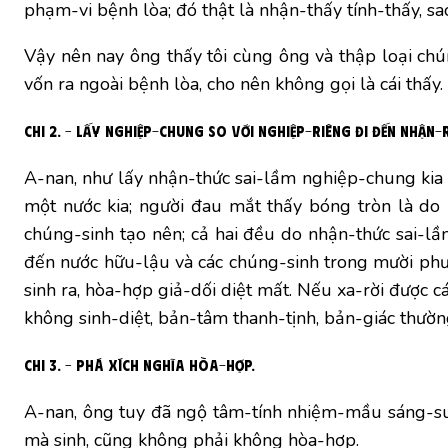
phạm-vi bệnh lòa; đó thật là nhận-thấy tính-thấy, sao 
Vậy nên nay ông thấy tôi cùng ông và thập loại chúng
vốn ra ngoài bệnh lòa, cho nên không gọi là cái thấy.
Chi 2. – Lấy nghiệp-chung so với nghiệp-riêng đi đến nhận
A-nan, như lấy nhận-thức sai-lầm nghiệp-chung kia 
một nước kia; người đau mắt thấy bóng tròn là do 
chúng-sinh tạo nên; cả hai đều do nhận-thức sai-lầm
đến nước hữu-lậu và các chúng-sinh trong mười phươ
sinh ra, hòa-hợp giả-dối diệt mất. Nếu xa-rời được
không sinh-diệt, bản-tâm thanh-tịnh, bản-giác thườn
Chi 3. – Phá xích nghĩa hòa-hợp.
A-nan, ông tuy đã ngộ tâm-tính nhiệm-mầu sáng-su
mà sinh, cũng không phải không hòa-hợp.