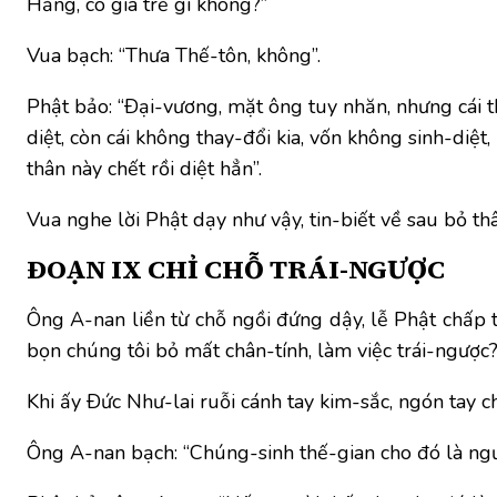
Hằng, có già trẻ gì không?”
Vua bạch: “Thưa Thế-tôn, không”.
Phật bảo: “Ðại-vương, mặt ông tuy nhăn, nhưng cái thấ
diệt, còn cái không thay-đổi kia, vốn không sinh-diệ
thân này chết rồi diệt hẳn”.
Vua nghe lời Phật dạy như vậy, tin-biết về sau bỏ t
ÐOẠN IX
CHỈ CHỖ TRÁI-NGƯỢC
Ông A-nan liền từ chỗ ngồi đứng dậy, lễ Phật chấp t
bọn chúng tôi bỏ mất chân-tính, làm việc trái-ngược?
Khi ấy Ðức Như-lai ruỗi cánh tay kim-sắc, ngón tay c
Ông A-nan bạch: “Chúng-sinh thế-gian cho đó là ngược