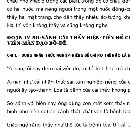
châu nhỏ khác ở trong các biển, trong đó có châu đến
có hai nước, mà riêng người trong một nước đồng-cả
thấy hai mặt trăng, cho đến thấy nhiều ác-tướng khác
kia, thì vốn không thấy và cũng không nghe.
ĐOẠN IV SO-SÁNH CÁI THẤY HIỆN-TIỀN ĐỂ 
VIÊN-MÃN ĐẠO BỒ-ĐỀ.
Chi 1. – Dùng nhận-thức nghiệp-riêng để chỉ rõ thế nào là
“A-nan, tôi nay đem hai việc đó, lui tới kết-hợp mà chỉ
A-nan, như cái nhận-thức sai-lầm nghiệp-riêng của c
người ấy tạo-thành. Lòa là bệnh của cái thấy, không 
So-sánh với hiện nay, ông dùng con mắt xem thấy núi
hình-như hiện ra tiền-cảnh, thật-chất vốn là bệnh lò
Giác-ngộ rằng thấy như thế tức là bệnh lòa, thì cái