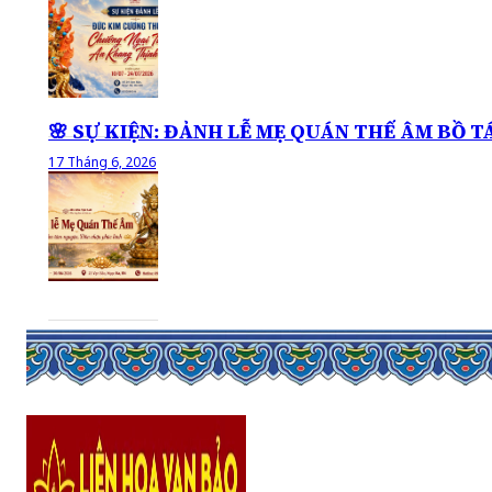
🌸 SỰ KIỆN: ĐẢNH LỄ MẸ QUÁN THẾ ÂM BỒ T
17 Tháng 6, 2026