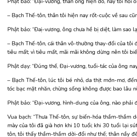
Phật bảo: “Ðại-vương, thân ông hiện đó, nay tôi hỏi
– Bạch Thế-tôn, thân tôi hiện nay rốt-cuộc về sau cũn
Phật bảo: “Ðaị-vương, ông chưa hề bị diệt, làm sao lạ
– Bạch Thế-tôn, cái thân vô-thường thay-đổi của tôi đ
tiêu mất; vì tiêu mất, mãi mãi không dừng nên tôi biế
Phật dạy: “Ðúng thế, Ðại-vương, tuổi-tác của ông na
– Bạch Thế-tôn, lúc tôi bé nhỏ, da thịt mớn-mơ, đến 
tóc bạc mặt nhăn, chừng sống không được bao lâu nữ
Phật bảo: “Ðại-vương, hình-dung của ông, nào phải đ
Vua bạch: “Thưa Thế-tôn, sự biến-hóa thầm-thầm dời-
mày của tôi đã già hơn khi 10 tuổi; khi 30 tuổi lại 
tôn, tôi thấy thầm-thầm dời-đổi như thế; thân nầy đ