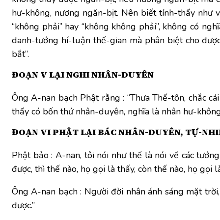
hư-không, nương ngăn-bịt. Nên biết tính-thấy như 
“không phải” hay “không không phải”, không có nghĩa “
danh-tướng hí-luận thế-gian mà phân biệt cho được
bắt”.
ĐOẠN V LẠI NGHI NHÂN-DUYÊN
Ông A-nan bạch Phật rằng : “Thưa Thế-tôn, chắc cái
thấy có bốn thứ nhân-duyên, nghĩa là nhân hư-không
ĐOẠN VI PHẬT LẠI BÁC NHÂN-DUYÊN, TỰ-NHI
Phật bảo : A-nan, tôi nói như thế là nói về các tướn
được, thì thế nào, họ gọi là thấy, còn thế nào, họ gọi 
Ông A-nan bạch : Người đời nhân ánh sáng mặt trời, 
được.”