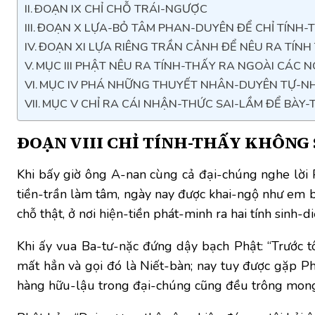
ÐOẠN IX CHỈ CHỖ TRÁI-NGƯỢC
ĐOẠN X LỰA-BỎ TÂM PHAN-DUYÊN ĐỂ CHỈ TÍNH-
ĐOẠN XI LỰA RIÊNG TRẦN CẢNH ĐỂ NÊU RA TÍNH
MỤC III PHẬT NÊU RA TÍNH-THẤY RA NGOÀI CÁC NGH
MỤC IV PHÁ NHỮNG THUYẾT NHÂN-DUYÊN TỰ-NH
MỤC V CHỈ RA CÁI NHẬN-THỨC SAI-LẦM ĐỂ BÀY
ÐOẠN VIII
CHỈ TÍNH-THẤY KHÔNG 
Khi bấy giờ ông A-nan cùng cả đại-chúng nghe lời 
tiền-trần làm tâm, ngày nay được khai-ngộ như em bé
chỗ thật, ở nơi hiện-tiền phát-minh ra hai tính sinh-di
Khi ấy vua Ba-tư-nặc đứng dậy bạch Phật: “Trước tô
mất hẳn và gọi đó là Niết-bàn; nay tuy được gặp Phậ
hàng hữu-lậu trong đại-chúng cũng đều trông mong