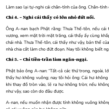
Làm sao lại tự-nghi cái chân-tính của ông. Chân-tính 
Chi 4. – Nghi cái thấy có lớn nhỏ đứt nối.
Ông A-nan bạch Phật rằng: Thưa Thế-tôn, nếu cái tí
vương, xem mặt trời mặt trăng, cái thấy ấy cùng khắp 
chái nhà. Thưa Thế-tôn, cái thấy như vậy, bản thể củ
nhà chia cắt làm cho đứt đoạn. Nay tôi không biết nghĩa
Chi 5. – Chỉ tiền-trần làm ngăn-ngại.
Phật bảo ông A-nan: “Tất-cả các thứ trong, ngoài, lớ
thấy hư-không vuông; nay tôi hỏi ông: Cái hư-khôn
khi thay đồ tròn vào, lẽ ra hư-không tròn; nếu khô
như vậy, sao còn do đâu được.
A-nan, nếu muốn nhận được tính không vuông không t