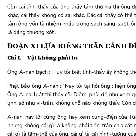
Còn cái tính-thấy của ông thấy tám thứ kia thì ông đị
khác, cái thấy không có sai khác. Các cái thấy có thể
tâm ông vốn là nhiệm-mầu trong sạch sáng-suốt, ôn
là đáng thương xót”.
ĐOẠN XI
LỰA RIÊNG TRẦN CẢNH Đ
Chỉ I. – Vật không phải ta.
Ông A-nan bạch : “Tuy tôi biết tính-thấy ấy không thể
Phật bảo ông A-nan : “Nay tôi lại hỏi ông : hiện ôn
Ông A-na-luật thì thấy cõi Diêm-phù-đề như xem quả
tịnh, số như vi-trần, không chỗ nào không thấy. Còn 
A-nan, nay tôi cùng ông hãy xem cung-điện của Tứ-t
nhưng không cái gì là không phải tiền-trần chia cắt n
cái gì là tâm-thể của ông, cái gì là cái hình-tượng c