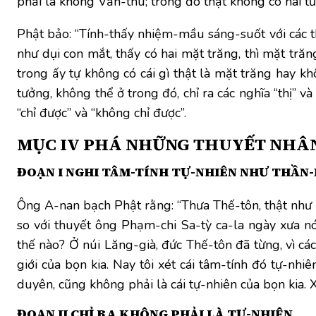
phải là không Văn-thù; trong đó thật không có hai tướn
Phật bảo: “Tính-thấy nhiệm-mầu sáng-suốt với các t
như dụi con mắt, thấy có hai mặt trăng, thì mặt trăn
trong ấy tự không có cái gì thật là mặt trăng hay k
tưởng, không thể ở trong đó, chỉ ra các nghĩa “thị” 
“chỉ được” và “không chỉ được”.
MỤC IV
PHÁ NHỮNG THUYẾT NHÂN-
ĐOẠN I NGHI TÂM-TÍNH TỰ-NHIÊN NHƯ THẦN
Ông A-nan bạch Phật rằng: “Thưa Thế-tôn, thật như 
so với thuyết ông Phạm-chi Sa-tỳ ca-la ngày xưa 
thế nào? Ở núi Lăng-già, đức Thế-tôn đã từng, vì cá
giới của bọn kia. Nay tôi xét cái tâm-tính đó tự-nhi
duyên, cũng không phải là cái tự-nhiên của bọn kia. 
ĐOẠN II CHỈ RA KHÔNG PHẢI LÀ TỰ-NHIÊN