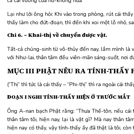
cả cái vuông của hư-không nữa.
Lại như lời ông hỏi: Khi vào trong phòng, rút cái thấ
thấy làm cho đứt-đoạn, thì đến khi xoi một lỗ nhỏ, 
Chi 6. – Khai-thị về chuyển được vật.
Tất-cả chúng-sinh từ vô-thủy đến nay, lầm mình là v
với Như-lai, thân tâm đều viên-mãn sáng-suốt, nơi
MỤC III
PHẬT NÊU RA TÍNH-THẤY R
(“Thị” thì tức là cái thấy – “Phi-thị” thì ra ngoài cái thấy
ĐOẠN I NGHI TÍNH-THẤY HIỆN Ở TRƯỚC MẮT
Ông A-nan bạch Phật rằng: “Thưa Thế-tôn, nếu cái thấy
thân tâm tôi, hiện nay, lại là vật gì? Mà nay thân tâ
hiện nay có thấy, vậy tính-thấy ấy đã thật là tôi, còn