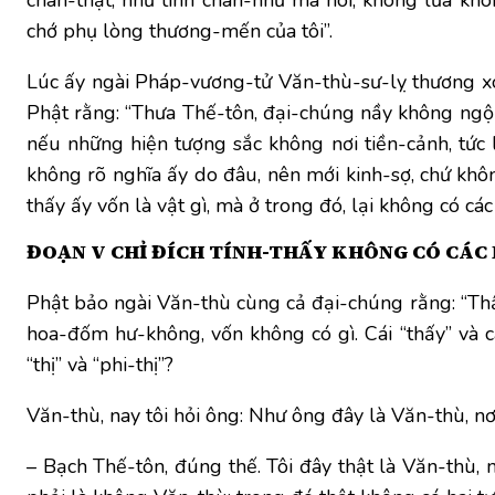
chớ phụ lòng thương-mến của tôi”.
Lúc ấy ngài Pháp-vương-tử Văn-thù-sư-lỵ thương xót
Phật rằng: “Thưa Thế-tôn, đại-chúng nầy không ngộ đư
nếu những hiện tượng sắc không nơi tiền-cảnh, tức là
không rõ nghĩa ấy do đâu, nên mới kinh-sợ, chứ khôn
thấy ấy vốn là vật gì, mà ở trong đó, lại không có các n
ĐOẠN V CHỈ ĐÍCH TÍNH-THẤY KHÔNG CÓ CÁC 
Phật bảo ngài Văn-thù cùng cả đại-chúng rằng: “Thập 
hoa-đốm hư-không, vốn không có gì. Cái “thấy” và c
“thị” và “phi-thị”?
Văn-thù, nay tôi hỏi ông: Như ông đây là Văn-thù, nơ
– Bạch Thế-tôn, đúng thế. Tôi đây thật là Văn-thù, nơ