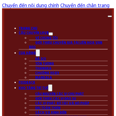
Chuyển đến nội dung chính
Chuyển đến chân trang
Trang chủ
Câu chuyện LHVB
Về chúng tôi
Giới thiệu chuyên gia tại Liên Hoa Vạn
Bảo
Cửa hàng
Đá Dzi
Tôn tượng
Thangka
Chuông Xoay
Mandala
Feedback
Kho tàng Trí Tuệ
Cầu Nguyện các vị Chư Phật
Giới thiệu các vị Đạo Sư
Các vị Phật, Bồ Tát và Hộ Pháp
Đại Toàn Thiện
Sách và kinh điển