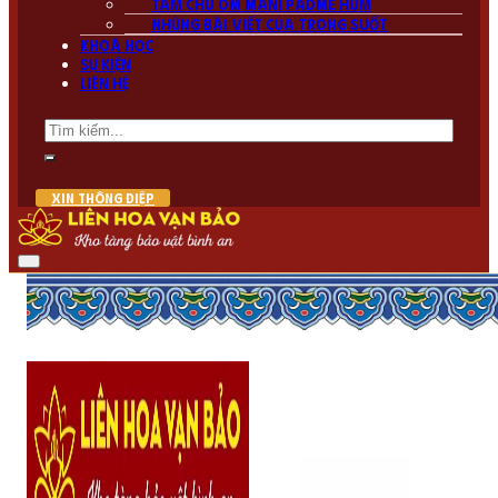
Tâm chú Om Mani PadMe Hum
Những bài viết của Trong Suốt
Khoá học
Sự kiện
Liên hệ
Tìm
kiếm
XIN THÔNG ĐIỆP